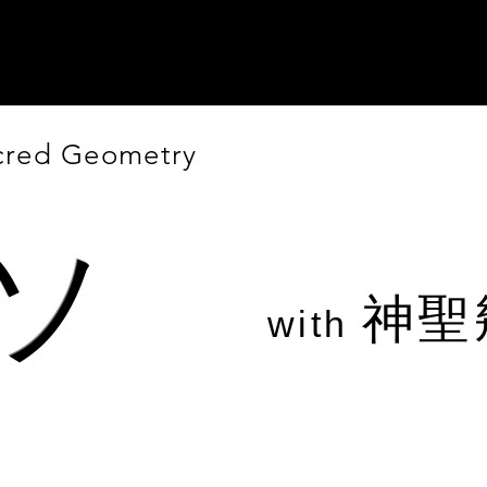
T-FLOW ART AGENCY
T-FLOW ART AGENCY
acred Geometry
アソ
神聖
with